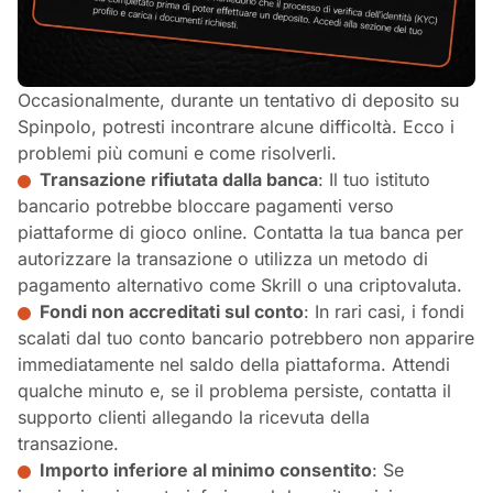
Occasionalmente, durante un tentativo di deposito su
Spinpolo, potresti incontrare alcune difficoltà. Ecco i
problemi più comuni e come risolverli.
Transazione rifiutata dalla banca
: Il tuo istituto
bancario potrebbe bloccare pagamenti verso
piattaforme di gioco online. Contatta la tua banca per
autorizzare la transazione o utilizza un metodo di
pagamento alternativo come Skrill o una criptovaluta.
Fondi non accreditati sul conto
: In rari casi, i fondi
scalati dal tuo conto bancario potrebbero non apparire
immediatamente nel saldo della piattaforma. Attendi
qualche minuto e, se il problema persiste, contatta il
supporto clienti allegando la ricevuta della
transazione.
Importo inferiore al minimo consentito
: Se