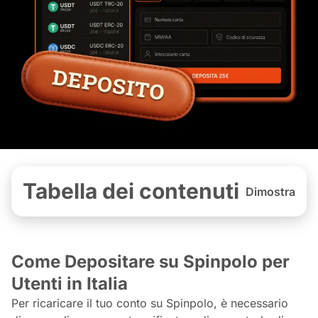
Tabella dei contenuti
Dimostra
Come Depositare su Spinpolo per
Utenti in Italia
Per ricaricare il tuo conto su Spinpolo, è necessario