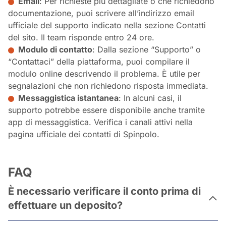
Email
: Per richieste più dettagliate o che richiedono
documentazione, puoi scrivere all’indirizzo email
ufficiale del supporto indicato nella sezione Contatti
del sito. Il team risponde entro 24 ore.
Modulo di contatto
: Dalla sezione “Supporto” o
“Contattaci” della piattaforma, puoi compilare il
modulo online descrivendo il problema. È utile per
segnalazioni che non richiedono risposta immediata.
Messaggistica istantanea
: In alcuni casi, il
supporto potrebbe essere disponibile anche tramite
app di messaggistica. Verifica i canali attivi nella
pagina ufficiale dei contatti di Spinpolo.
FAQ
È necessario verificare il conto prima di
effettuare un deposito?