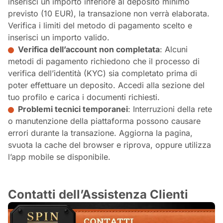
inserisci un importo inferiore al deposito minimo
previsto (10 EUR), la transazione non verrà elaborata.
Verifica i limiti del metodo di pagamento scelto e
inserisci un importo valido.
Verifica dell’account non completata
: Alcuni
metodi di pagamento richiedono che il processo di
verifica dell’identità (KYC) sia completato prima di
poter effettuare un deposito. Accedi alla sezione del
tuo profilo e carica i documenti richiesti.
Problemi tecnici temporanei
: Interruzioni della rete
o manutenzione della piattaforma possono causare
errori durante la transazione. Aggiorna la pagina,
svuota la cache del browser e riprova, oppure utilizza
l’app mobile se disponibile.
Contatti dell’Assistenza Clienti