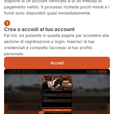
disporre di un account verificato e di un metodo di
pagamento valido. Il processo richiede pochi minuti e i
fondi sono disponibili quasi immediatamente.
1
Crea o accedi al tuo account
Fai clic sul pulsante in questa pagina per accedere alla
sezione di registrazione o login. Inserisci le tue
credenziali e completa l’accesso al tuo profilo
personale.
Accedi