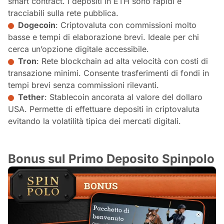
smart contract. I depositi in ETH sono rapidi e
tracciabili sulla rete pubblica.
Dogecoin
: Criptovaluta con commissioni molto
basse e tempi di elaborazione brevi. Ideale per chi
cerca un’opzione digitale accessibile.
Tron
: Rete blockchain ad alta velocità con costi di
transazione minimi. Consente trasferimenti di fondi in
tempi brevi senza commissioni rilevanti.
Tether
: Stablecoin ancorata al valore del dollaro
USA. Permette di effettuare depositi in criptovaluta
evitando la volatilità tipica dei mercati digitali.
Bonus sul Primo Deposito Spinpolo