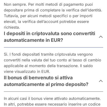
Non sempre. Per molti metodi di pagamento puoi
depositare prima di completare la verifica dell’identità.
Tuttavia, per alcuni metodi specifici o per importi
elevati, la verifica dell’account potrebbe essere
richiesta.
I depositi in criptovaluta sono convertiti
automaticamente in EUR?
Sì. I fondi depositati tramite criptovaluta vengono
convertiti nella valuta del tuo conto al tasso di cambio
applicabile al momento della transazione. Il saldo
viene visualizzato in EUR.
Il bonus di benvenuto si attiva
automaticamente al primo deposito?
In alcuni casi il bonus viene attivato automaticamente.
In altri, potrebbe essere necessario inserire un codice