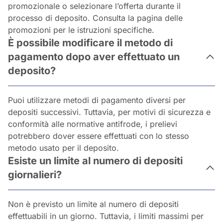
promozionale o selezionare l’offerta durante il
processo di deposito. Consulta la pagina delle
promozioni per le istruzioni specifiche.
È possibile modificare il metodo di
pagamento dopo aver effettuato un
deposito?
Puoi utilizzare metodi di pagamento diversi per
depositi successivi. Tuttavia, per motivi di sicurezza e
conformità alle normative antifrode, i prelievi
potrebbero dover essere effettuati con lo stesso
metodo usato per il deposito.
Esiste un limite al numero di depositi
giornalieri?
Non è previsto un limite al numero di depositi
effettuabili in un giorno. Tuttavia, i limiti massimi per