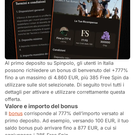
Al primo deposito su Spinpolo, gli utenti in Italia
possono richiedere un bonus di benvenuto del +777%
fino a un massimo di 4.860 EUR, più 385 Free Spin da
utilizzare sulle slot selezionate. Di seguito trovi tutti i
dettagli per attivare e utilizzare correttamente questa
offerta.
Valore e importo del bonus
Il
bonus
corrisponde al 777% dell’importo versato al
primo deposito. Ad esempio, versando 100 EUR, il tuo
saldo bonus può arrivare fino a 877 EUR, a cui si