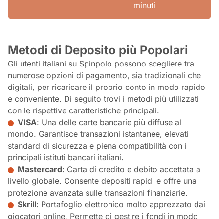
minuti
Metodi di Deposito più Popolari
Gli utenti italiani su Spinpolo possono scegliere tra
numerose opzioni di pagamento, sia tradizionali che
digitali, per ricaricare il proprio conto in modo rapido
e conveniente. Di seguito trovi i metodi più utilizzati
con le rispettive caratteristiche principali.
VISA
: Una delle carte bancarie più diffuse al
mondo. Garantisce transazioni istantanee, elevati
standard di sicurezza e piena compatibilità con i
principali istituti bancari italiani.
Mastercard
: Carta di credito e debito accettata a
livello globale. Consente depositi rapidi e offre una
protezione avanzata sulle transazioni finanziarie.
Skrill
: Portafoglio elettronico molto apprezzato dai
giocatori online. Permette di gestire i fondi in modo